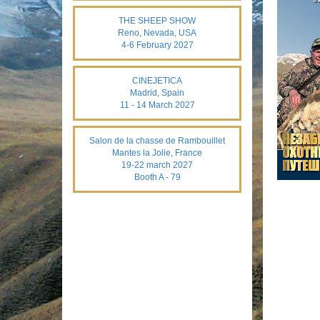
THE SHEEP SHOW
Reno, Nevada, USA
4-6 February 2027
CINEJETICA
Madrid, Spain
11 - 14 March 2027
Salon de la chasse de Rambouillet
Mantes la Jolie, France
19-22 march 2027
Booth A - 79