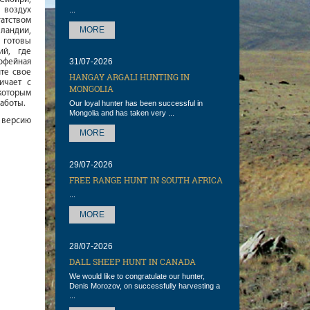
 воздух
...
атством
MORE
ландии,
 готовы
ий, где
31/07-2026
офейная
те свое
HANGAY ARGALI HUNTING IN
ичает с
MONGOLIA
которым
аботы.
Our loyal hunter has been successful in
Mongolia and has taken very ...
 версию
MORE
29/07-2026
FREE RANGE HUNT IN SOUTH AFRICA
...
MORE
28/07-2026
DALL SHEEP HUNT IN CANADA
We would like to congratulate our hunter,
Denis Morozov, on successfully harvesting a
...