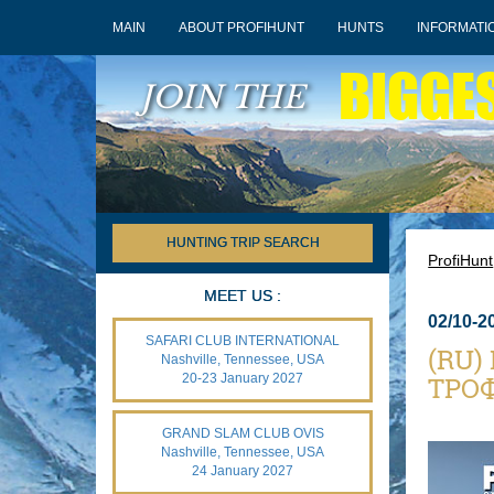
MAIN
ABOUT PROFIHUNT
HUNTS
INFORMATI
BIGGE
JOIN THE
HUNTING TRIP SEARCH
ProfiHunt
MEET US :
02/10-2
SAFARI CLUB INTERNATIONAL
(RU)
Nashville, Tennessee, USA
20-23 January 2027
ТРО
GRAND SLAM CLUB OVIS
Nashville, Tennessee, USA
24 January 2027