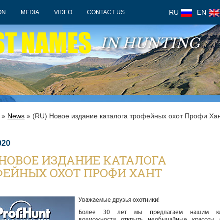
RU
EN
ON
MEDIA
VIDEO
CONTACT US
ST NAMES
IN HUNTING
»
News
» (RU) Новое издание каталога трофейных охот Профи Ха
020
 НОВОЕ ИЗДАНИЕ КАТАЛОГА
ФЕЙНЫХ ОХОТ ПРОФИ ХАНТ
Уважаемые друзья охотники!
Более 30 лет мы предлагаем нашим кл
возможности открыть необычайные красоты 