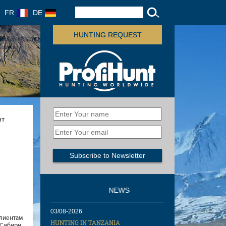
FR
DE
HUNTING REQUEST
нт
NEWS
03/08-2026
иентам
HUNTING IN TANZANIA
Сибири,