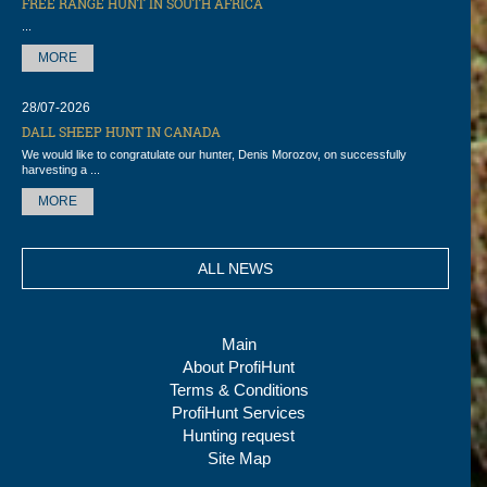
FREE RANGE HUNT IN SOUTH AFRICA
...
MORE
28/07-2026
DALL SHEEP HUNT IN CANADA
We would like to congratulate our hunter, Denis Morozov, on successfully
harvesting a ...
MORE
ALL NEWS
Main
About ProfiHunt
Terms & Conditions
ProfiHunt Services
Hunting request
Site Map