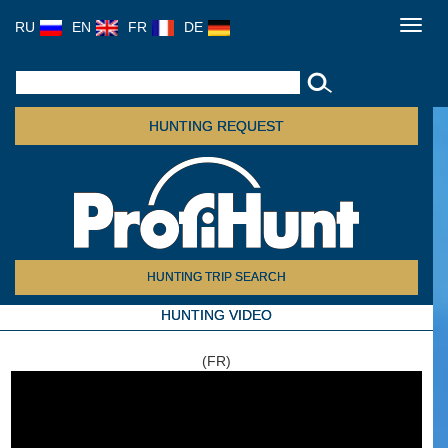
RU
EN
FR
DE
Toggl
navig
HUNTING REQUEST
HUNTING TRIP SEARCH
HUNTING VIDEO
(FR)