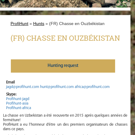
ProfiHunt
»
Hunts
» (FR) Chasse en Ouzbékistan
(FR) CHASSE EN OUZBÉKISTAN
Нunting request
Email
jagd@profihunt.com
hunt@profihunt.com
africa@profihunt.com
Skype:
Profihunt-jagd
Profihunt-asia
Profihunt-africa
La chasse en Uzbekistan a été reouverte en 2015 après quelques années de
ferméture!
ProfiHunt a eu l’honneur d’être un des premiers organisateurs de chasses
dans ce pays.