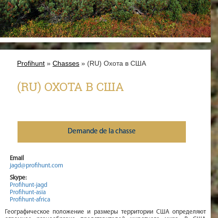
Profihunt
»
Chasses
» (RU) Охота в США
(RU) ОХОТА В США
Demande de la chasse
Email
jagd@profihunt.com
Skype:
Profihunt-jagd
Profihunt-asia
Profihunt-africa
Географическое положение и размеры территории США определяют