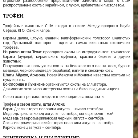
огромное разнообразие представителей животного мира. В США
распространена охота с карабином, с луком, арбалетом и пистолетом.
ТРОФЕИ:
Трофейные животные США входят в списки Международного Клуба
Сафари, КГО, Овис и Капра.
Бараны Далла, Стоуна, Фаннин, Калифорнийский, толсторог Скалистых
гор, Пустынный толсторог – одни из самых известных охотничьих
трофеев.
На ранчо штата Техас
проводятся охоты на интродуцентов: гривистого
барана (аудада), керманского муфлона, красного барана и других
животных.
Популярностью пользуются охоты на белохвостого оленя, лося, бурого
медведя, черного медведя (барибала), вапити и снежную козу.
Штаты Айдахо, Аризона, Новая Мексика и Монтана
известны охотами на
пуму и рысь.
Во Флориде и Луизиане
организуются охоты на аллигатора.
Для многих охотников интересны охоты на бизона и диких индеек.
Сезон охоты регламентируется законодательством штата.
Трофеи и сезон охоты, штат Аляска:
Баран Далла: вторая половина августа – начало сентября
Медведь гризли: конец августа – сентябрь, конец апреля – май
Медведь североамериканский черный: август – сентябрь
Лось североамериканский: вторая половина августа – сентябрь
Карибу: конец августа – сентябрь
ЭКИПИРОВКА И СНАРЯЖЕНИЕ: