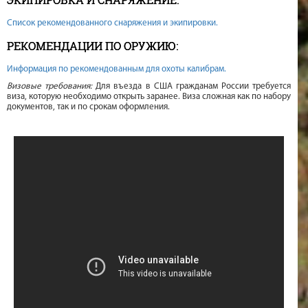
Список рекомендованного снаряжения и экипировки.
РЕКОМЕНДАЦИИ ПО ОРУЖИЮ:
Информация по рекомендованным для охоты калибрам.
Визовые требования:
Для въезда в США гражданам России требуется
виза, которую необходимо открыть заранее. Виза сложная как по набору
документов, так и по срокам оформления.