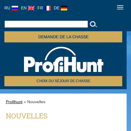
RU
EN
FR
DE
Toggl
navig
DEMANDE DE LA CHASSE
CHOIX DU SÉJOUR DE CHASSE
Profihunt
» Nouvelles
NOUVELLES