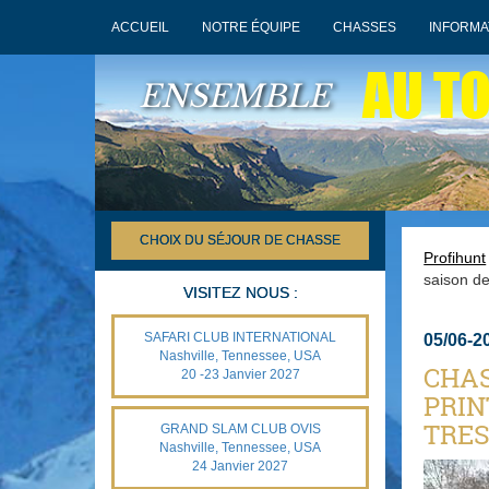
ACCUEIL
NOTRE ÉQUIPE
CHASSES
INFORMA
AU T
ENSEMBLE
CHOIX DU SÉJOUR DE CHASSE
Profihunt
saison de
VISITEZ NOUS :
SAFARI CLUB INTERNATIONAL
05/06-2
Nashville, Tennessee, USA
CHAS
20 -23 Janvier 2027
PRIN
TRES
GRAND SLAM CLUB OVIS
Nashville, Tennessee, USA
24 Janvier 2027