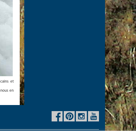
cains et
 nous en