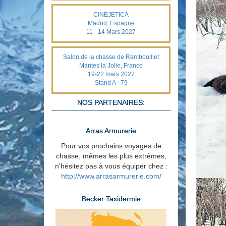
CINEJETICA
Madrid, Espagne
11 - 14 Mars 2027
Salon de la chasse de Rambouillet
Mantes la Jolie, France
19-22 mars 2027
Stand A - 79
NOS PARTENAIRES:
Arras Armurerie
Pour vos prochains voyages de
chasse, mêmes les plus extrêmes,
n'hésitez pas à vous équiper chez :
http://www.arrasarmurerie.com/
Becker Taxidermie