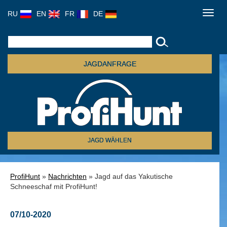
RU
EN
FR
DE
Toggl
navig
JAGDANFRAGE
JAGD WÄHLEN
ProfiHunt
»
Nachrichten
» Jagd auf das Yakutische
Schneeschaf mit ProfiHunt!
07/10-2020