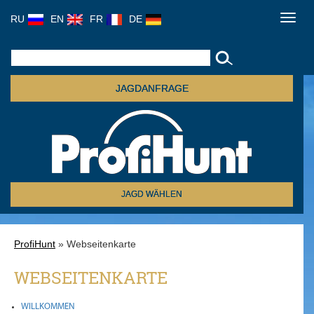
RU
EN
FR
DE
Toggl
navig
JAGDANFRAGE
JAGD WÄHLEN
ProfiHunt
» Webseitenkarte
WEBSEITENKARTE
WILLKOMMEN