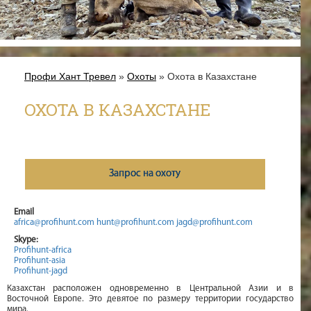
Профи Хант Тревел
»
Охоты
» Охота в Казахстане
ОХОТА В КАЗАХСТАНЕ
Запрос на охоту
Email
africa@profihunt.com
hunt@profihunt.com
jagd@profihunt.com
Skype:
Profihunt-africa
Profihunt-asia
Profihunt-jagd
Казахстан расположен одновременно в Центральной Азии и в
Восточной Европе. Это девятое по размеру территории государство
мира.