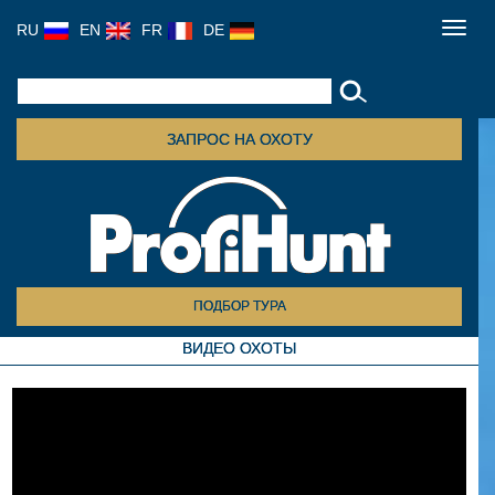
RU
EN
FR
DE
Toggl
navig
ЗАПРОС НА ОХОТУ
ПОДБОР ТУРА
ВИДЕО ОХОТЫ