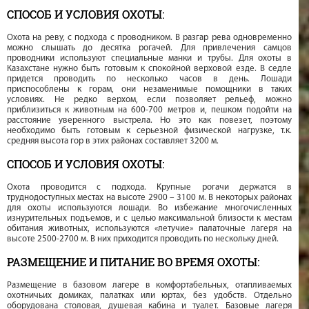
СПОСОБ И УСЛОВИЯ ОХОТЫ:
Охота на реву, с подхода с проводником. В разгар рева одновременно
можно слышать до десятка рогачей. Для привлечения самцов
проводники используют специальные манки и трубы. Для охоты в
Казахстане нужно быть готовым к спокойной верховой езде. В седле
придется проводить по несколько часов в день. Лошади
приспособлены к горам, они незаменимые помощники в таких
условиях. Не редко верхом, если позволяет рельеф, можно
приблизиться к животным на 600-700 метров и, пешком подойти на
расстояние уверенного выстрела. Но это как повезет, поэтому
необходимо быть готовым к серьезной физической нагрузке, т.к.
средняя высота гор в этих районах составляет 3200 м.
СПОСОБ И УСЛОВИЯ ОХОТЫ:
Охота проводится с подхода. Крупные рогачи держатся в
труднодоступных местах на высоте 2900 – 3100 м. В некоторых районах
для охоты используются лошади. Во избежание многочисленных
изнурительных подъемов, и с целью максимальной близости к местам
обитания животных, используются «летучие» палаточные лагеря на
высоте 2500-2700 м. В них приходится проводить по нескольку дней.
РАЗМЕЩЕНИЕ И ПИТАНИЕ ВО ВРЕМЯ ОХОТЫ:
Размещение в базовом лагере в комфортабельных, отапливаемых
охотничьих домиках, палатках или юртах, без удобств. Отдельно
оборудована столовая, душевая кабина и туалет. Базовые лагеря