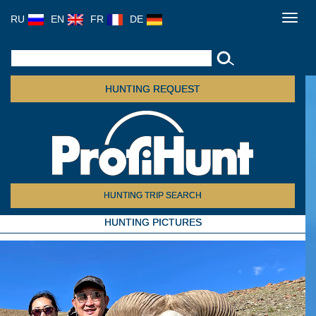
RU
EN
FR
DE
Toggl
navig
HUNTING REQUEST
HUNTING TRIP SEARCH
HUNTING PICTURES