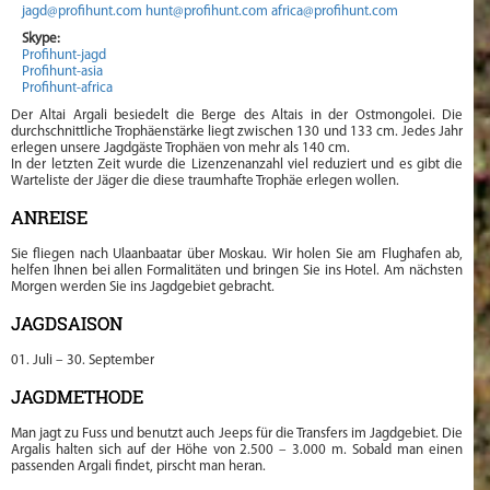
jagd@profihunt.com
hunt@profihunt.com
africa@profihunt.com
Skype:
Profihunt-jagd
Profihunt-asia
Profihunt-africa
Der Altai Argali besiedelt die Berge des Altais in der Ostmongolei. Die
durchschnittliche Trophäenstärke liegt zwischen 130 und 133 cm. Jedes Jahr
erlegen unsere Jagdgäste Trophäen von mehr als 140 cm.
In der letzten Zeit wurde die Lizenzenanzahl viel reduziert und es gibt die
Warteliste der Jäger die diese traumhafte Trophäe erlegen wollen.
ANREISE
Sie fliegen nach Ulaanbaatar über Moskau. Wir holen Sie am Flughafen ab,
helfen Ihnen bei allen Formalitäten und bringen Sie ins Hotel. Am nächsten
Morgen werden Sie ins Jagdgebiet gebracht.
JAGDSAISON
01. Juli – 30. September
JAGDMETHODE
Man jagt zu Fuss und benutzt auch Jeeps für die Transfers im Jagdgebiet. Die
Argalis halten sich auf der Höhe von 2.500 – 3.000 m. Sobald man einen
passenden Argali findet, pirscht man heran.