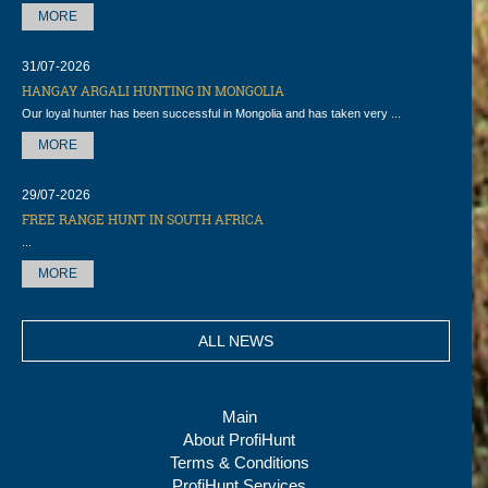
MORE
31/07-2026
HANGAY ARGALI HUNTING IN MONGOLIA
Our loyal hunter has been successful in Mongolia and has taken very ...
MORE
29/07-2026
FREE RANGE HUNT IN SOUTH AFRICA
...
MORE
ALL NEWS
Main
About ProfiHunt
Terms & Conditions
ProfiHunt Services