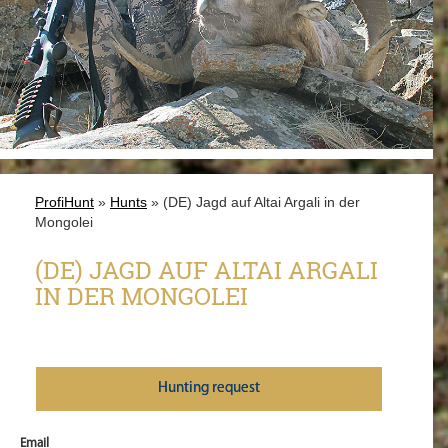
ProfiHunt
»
Hunts
» (DE) Jagd auf Altai Argali in der
Mongolei
(DE) JAGD AUF ALTAI ARGALI
IN DER MONGOLEI
Нunting request
Email