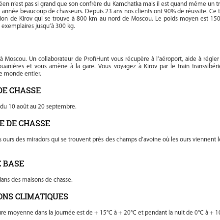
éen n’est pas si grand que son confrère du Kamchatka mais il est quand même un t
e année beaucoup de chasseurs. Depuis 23 ans nos clients ont 90% de réussite. Ce t
gion de Kirov qui se trouve à 800 km au nord de Moscou. Le poids moyen est 15
s exemplaires jusqu’à 300 kg.
 à Moscou. Un collaborateur de ProfiHunt vous récupère à l’aéroport, aide à régler
ouanières et vous amène à la gare. Vous voyagez à Kirov par le train transsibéri
e monde entier.
DE CHASSE
t du 10 août au 20 septembre.
E DE CHASSE
s ours des miradors qui se trouvent près des champs d’avoine où les ours viennent l
 BASE
dans des maisons de chasse.
ONS CLIMATIQUES
re moyenne dans la journée est de + 15°C à + 20°C et pendant la nuit de 0°C à + 1