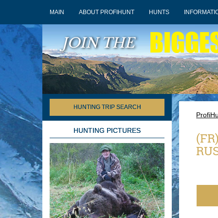
MAIN
ABOUT PROFIHUNT
HUNTS
INFORMATI
BIGGE
JOIN THE
HUNTING TRIP SEARCH
ProfiH
HUNTING PICTURES
(FR
RUS