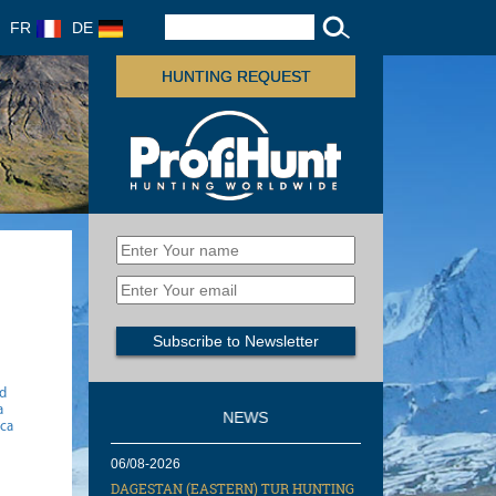
FR
DE
HUNTING REQUEST
gd
a
NEWS
ica
06/08-2026
DAGESTAN (EASTERN) TUR HUNTING