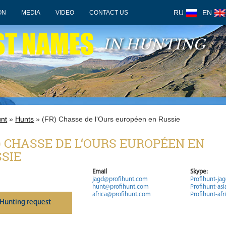
RU
EN
ON
MEDIA
VIDEO
CONTACT US
ST NAMES
IN HUNTING
unt
»
Hunts
» (FR) Chasse de l‘Ours européen en Russie
) CHASSE DE L‘OURS EUROPÉEN EN
SIE
Email
Skype:
jagd@profihunt.com
Profihunt-ja
hunt@profihunt.com
Profihunt-asi
africa@profihunt.com
Profihunt-afr
Нunting request