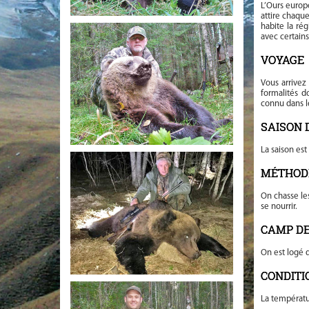
L’Ours europ
attire chaqu
habite la ré
avec certain
VOYAGE
Vous arrivez
formalités d
connu dans l
SAISON 
La saison es
MÉTHOD
On chasse le
se nourrir.
CAMP DE
On est logé 
CONDITI
La températu