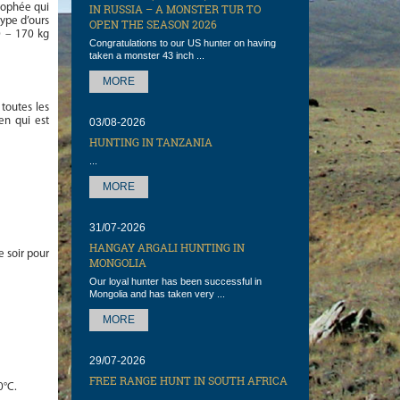
rophée qui
IN RUSSIA – A MONSTER TUR TO
ype d’ours
OPEN THE SEASON 2026
0 – 170 kg
Congratulations to our US hunter on having
taken a monster 43 inch ...
MORE
 toutes les
en qui est
03/08-2026
HUNTING IN TANZANIA
...
MORE
31/07-2026
HANGAY ARGALI HUNTING IN
e soir pour
MONGOLIA
Our loyal hunter has been successful in
Mongolia and has taken very ...
MORE
29/07-2026
FREE RANGE HUNT IN SOUTH AFRICA
0°C.
...