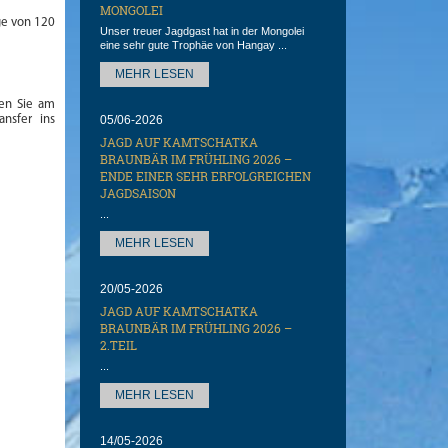
MONGOLEI
ge von 120
Unser treuer Jagdgast hat in der Mongolei
eine sehr gute Trophäe von Hangay ...
MEHR LESEN
len Sie am
ansfer ins
05/06-2026
JAGD AUF KAMTSCHATKA
BRAUNBÄR IM FRÜHLING 2026 –
ENDE EINER SEHR ERFOLGREICHEN
JAGDSAISON
...
MEHR LESEN
20/05-2026
JAGD AUF KAMTSCHATKA
BRAUNBÄR IM FRÜHLING 2026 –
2.TEIL
...
MEHR LESEN
14/05-2026