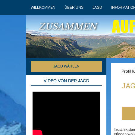
WILLKOMMEN
ÜBER UNS
JAGD
INFORMATIO
AU
ZUSAMMEN
JAGD WÄHLEN
ProfiH
VIDEO VON DER JAGD
JAG
Tadschikistan
erlegen woll