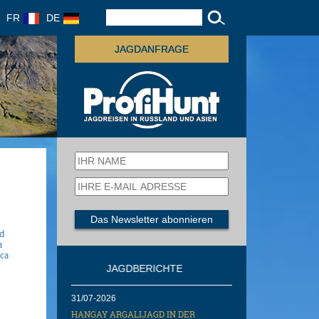
FR
DE
JAGDANFRAGE
gd
a
ica
JAGDBERICHTE
31/07-2026
HANGAY ARGALIJAGD IN DER