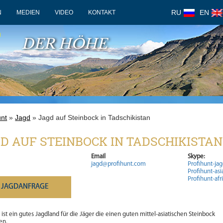
RU
EN
N
MEDIEN
VIDEO
KONTAKT
F
DER HÖHE
unt
»
Jagd
» Jagd auf Steinbock in Tadschikistan
D AUF STEINBOCK IN TADSCHIKISTAN
Email
Skype:
jagd@profihunt.com
Profihunt-ja
Profihunt-asi
Profihunt-afr
JAGDANFRAGE
 ist ein gutes Jagdland für die Jäger die einen guten mittel-asiatischen Steinbock
en.