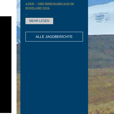
AUER – UND BIRKHAHNJAGD IN
RUSSLAND 2026
...
MEHR LESEN
ALLE JAGDBERICHTE