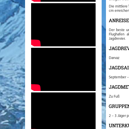
Die mittlere
cm erreichen
ANREIS
Der beste un
Flughafen a
Jagdrevier.
JAGDRE
Darvaz
JAGDSA
September –
JAGDME
Zu Fuß
GRUPPE
2 – 3 Jäger 
UNTERK