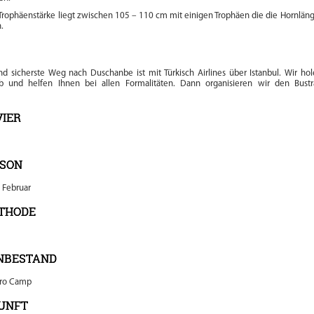
 Trophäenstärke liegt zwischen 105 – 110 cm mit einigen Trophäen die die Hornlän
.
E
d sicherste Weg nach Duschanbe ist mit Türkisch Airlines über Istanbul. Wir ho
b und helfen Ihnen bei allen Formalitäten. Dann organisieren wir den Bustr
VIER
ISON
 Februar
THODE
NBESTAND
pro Camp
UNFT