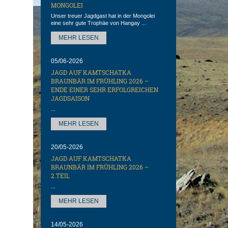
MONGOLEI
Unser treuer Jagdgast hat in der Mongolei
eine sehr gute Trophäe von Hangay ...
MEHR LESEN
05/06-2026
JAGD AUF KAMTSCHATKA
BRAUNBÄR IM FRÜHLING 2026 –
ENDE EINER SEHR ERFOLGREICHEN
JAGDSAISON
...
MEHR LESEN
20/05-2026
JAGD AUF KAMTSCHATKA
BRAUNBÄR IM FRÜHLING 2026 –
2.TEIL
...
MEHR LESEN
14/05-2026