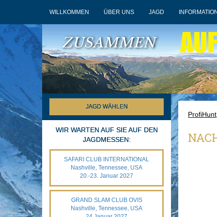
WILLKOMMEN
ÜBER UNS
JAGD
INFORMATIO
AU
ZUSAMMEN
JAGD WÄHLEN
ProfiHunt
WIR WARTEN AUF SIE AUF DEN
NAC
JAGDMESSEN:
SAFARI CLUB INTERNATIONAL
Nashville, Tennessee, USA
20.-23. Januar 2027
GRAND SLAM CLUB OVIS
Nashville, Tennessee, USA
24.Januar 2027