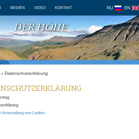
RU
EN
N
MEDIEN
VIDEO
KONTAKT
F
DER HÖHE
» Datenschutzerklärung
ENSCHUTZERKLÄRUNG
ertrag
zerklärung
ur Verwendung von Cookies