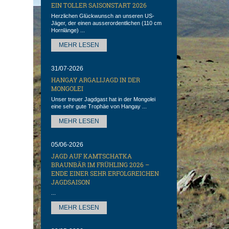
EIN TOLLER SAISONSTART 2026
Herzlichen Glückwunsch an unseren US-
Jäger, der einen ausserordentlichen (110 cm
Hornlänge) ...
MEHR LESEN
31/07-2026
HANGAY ARGALIJAGD IN DER
MONGOLEI
Unser treuer Jagdgast hat in der Mongolei
eine sehr gute Trophäe von Hangay ...
MEHR LESEN
05/06-2026
JAGD AUF KAMTSCHATKA
BRAUNBÄR IM FRÜHLING 2026 –
ENDE EINER SEHR ERFOLGREICHEN
JAGDSAISON
...
MEHR LESEN