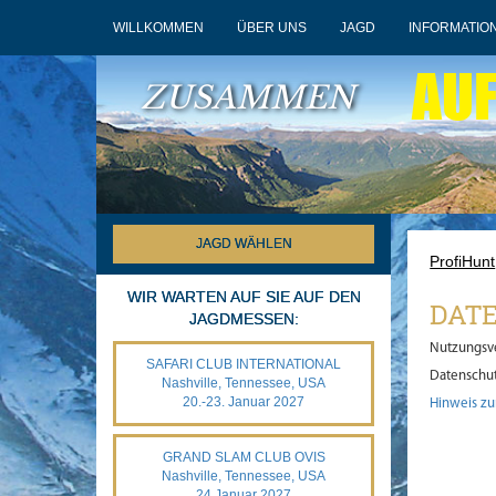
WILLKOMMEN
ÜBER UNS
JAGD
INFORMATIO
AU
ZUSAMMEN
JAGD WÄHLEN
ProfiHunt
WIR WARTEN AUF SIE AUF DEN
DAT
JAGDMESSEN:
Nutzungsv
SAFARI CLUB INTERNATIONAL
Datenschut
Nashville, Tennessee, USA
20.-23. Januar 2027
Hinweis z
GRAND SLAM CLUB OVIS
Nashville, Tennessee, USA
24.Januar 2027