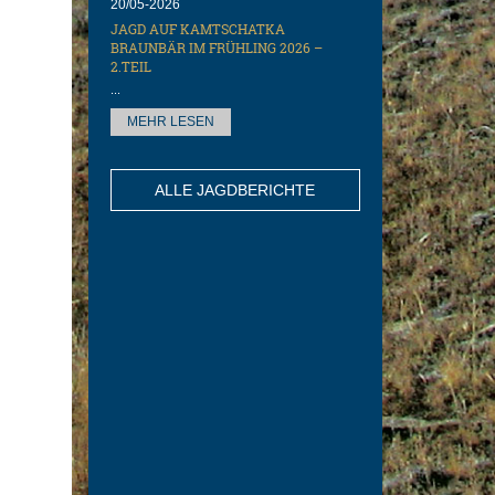
20/05-2026
JAGD AUF KAMTSCHATKA
BRAUNBÄR IM FRÜHLING 2026 –
2.TEIL
...
MEHR LESEN
ALLE JAGDBERICHTE