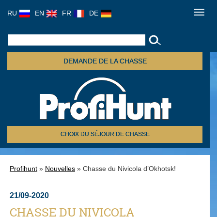
RU
EN
FR
DE
Toggl
navig
DEMANDE DE LA CHASSE
CHOIX DU SÉJOUR DE CHASSE
Profihunt
»
Nouvelles
» Chasse du Nivicola d’Okhotsk!
21/09-2020
CHASSE DU NIVICOLA