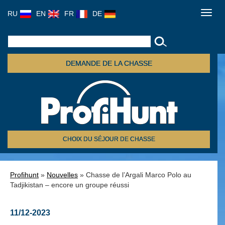
RU
EN
FR
DE
Toggl
navig
DEMANDE DE LA CHASSE
CHOIX DU SÉJOUR DE CHASSE
Profihunt
»
Nouvelles
» Chasse de l’Argali Marco Polo au
Tadjikistan – encore un groupe réussi
11/12-2023