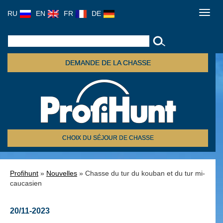
RU
EN
FR
DE
Toggl
navig
DEMANDE DE LA CHASSE
CHOIX DU SÉJOUR DE CHASSE
Profihunt
»
Nouvelles
» Chasse du tur du kouban et du tur mi-
caucasien
20/11-2023