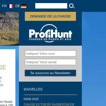
FR
DE
DEMANDE DE LA CHASSE
IE
gd
a
ica
NOUVELLES
06/08-2026
en Russie.
CHASSE DU TUR DU DAGHESTAN EN
usqu’à 100