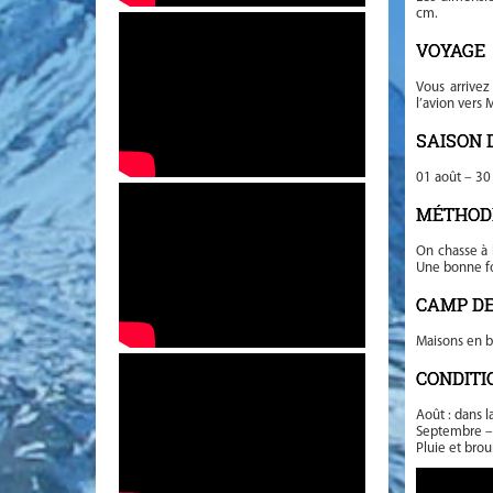
cm.
VOYAGE
Vous arrivez
l’avion vers 
SAISON 
01 août – 3
MÉTHOD
On chasse à l
Une bonne fo
CAMP DE
Maisons en bo
CONDITI
Août : dans l
Septembre – o
Pluie et brou