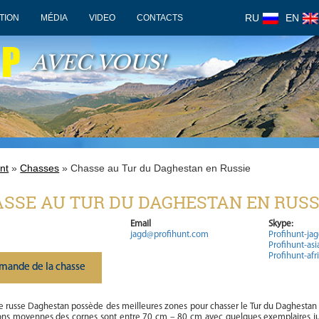
RU
EN
TION
MÉDIA
VIDEO
CONTACTS
OP
AVEC VOUS!
nt
»
Chasses
» Chasse au Tur du Daghestan en Russie
SSE AU TUR DU DAGHESTAN EN RUSS
Email
Skype:
jagd@profihunt.com
Profihunt-ja
Profihunt-asi
Profihunt-afr
mande de la chasse
e russe Daghestan possède des meilleures zones pour chasser le Tur du Daghestan 
ons moyennes des cornes sont entre 70 cm – 80 cm avec quelques exemplaires j