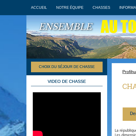
ACCUEIL
NOTRE ÉQUIPE
CHASSES
INFORMA
AU T
ENSEMBLE
CHOIX DU SÉJOUR DE CHASSE
Profihu
VIDEO DE CHASSE
CHA
De
La républiqu
Les dimensi