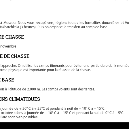
 à Moscou. Nous vous récupérons, réglons toutes les formalités douanières et V
Makhatchkala (3 heures). Puis on organise le transfert au camp de base.
DE CHASSE
0 novembre
E DE CHASSE
’approche. On utilise les camps itinérants pour éviter une partie dure de la montée
rme physique est importante pour la réussite de la chasse.
 BASE
is à l’altitude de 2.000 m. Les camps volants sont des tentes.
ONS CLIMATIQUES
a journée de + 20° C à + 25°C et pendant la nuit de + 10° C à + 15°C.
ctobre : dans la journée de + 10° C à + 15° C et pendant la nuit de 0° C à – 5°C.
illard sont bien possibles.