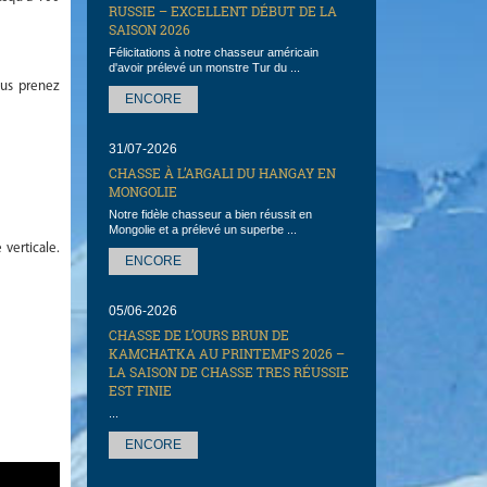
RUSSIE – EXCELLENT DÉBUT DE LA
SAISON 2026
Félicitations à notre chasseur américain
d'avoir prélevé un monstre Tur du ...
ous prenez
ENCORE
31/07-2026
CHASSE À L’ARGALI DU HANGAY EN
MONGOLIE
Notre fidèle chasseur a bien réussit en
Mongolie et a prélevé un superbe ...
 verticale.
ENCORE
05/06-2026
CHASSE DE L’OURS BRUN DE
KAMCHATKA AU PRINTEMPS 2026 –
LA SAISON DE CHASSE TRES RÉUSSIE
EST FINIE
...
ENCORE