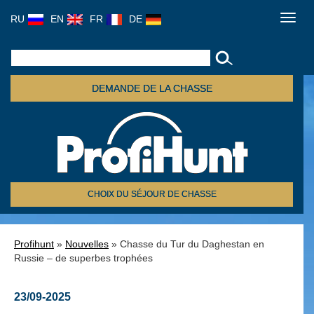
RU
EN
FR
DE
Toggl
navig
DEMANDE DE LA CHASSE
CHOIX DU SÉJOUR DE CHASSE
Profihunt
»
Nouvelles
» Chasse du Tur du Daghestan en
Russie – de superbes trophées
23/09-2025