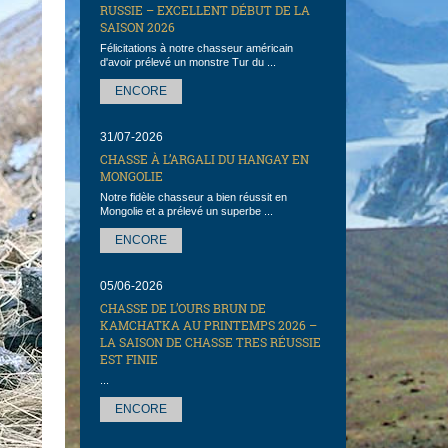
RUSSIE – EXCELLENT DÉBUT DE LA
SAISON 2026
Félicitations à notre chasseur américain
d'avoir prélevé un monstre Tur du ...
ENCORE
31/07-2026
CHASSE À L’ARGALI DU HANGAY EN
MONGOLIE
Notre fidèle chasseur a bien réussit en
Mongolie et a prélevé un superbe ...
ENCORE
05/06-2026
CHASSE DE L’OURS BRUN DE
KAMCHATKA AU PRINTEMPS 2026 –
LA SAISON DE CHASSE TRES RÉUSSIE
EST FINIE
...
ENCORE