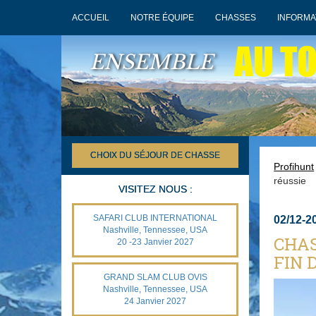
ACCUEIL
NOTRE ÉQUIPE
CHASSES
INFORMA
AU T
ENSEMBLE
CHOIX DU SÉJOUR DE CHASSE
Profihunt
réussie
VISITEZ NOUS :
SAFARI CLUB INTERNATIONAL
02/12-2
Nashville, Tennessee, USA
CHAS
20 -23 Janvier 2027
FIN 
GRAND SLAM CLUB OVIS
Nashville, Tennessee, USA
24 Janvier 2027