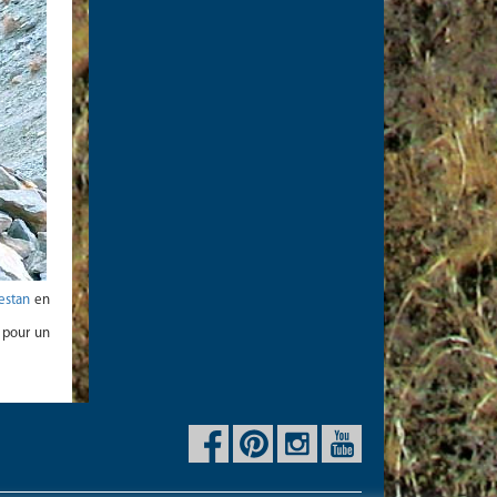
estan
en
x pour un