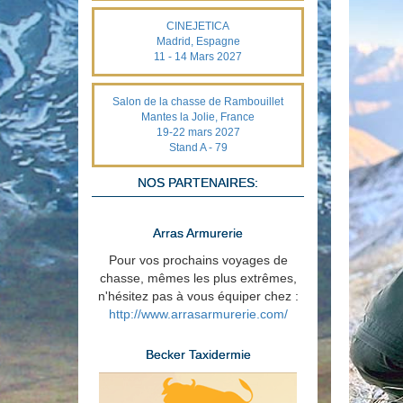
CINEJETICA
Madrid, Espagne
11 - 14 Mars 2027
Salon de la chasse de Rambouillet
Mantes la Jolie, France
19-22 mars 2027
Stand A - 79
NOS PARTENAIRES:
Arras Armurerie
Pour vos prochains voyages de
chasse, mêmes les plus extrêmes,
n'hésitez pas à vous équiper chez :
http://www.arrasarmurerie.com/
Becker Taxidermie