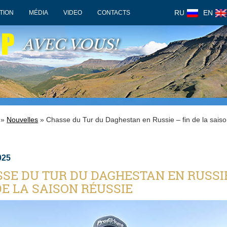
RU
EN
TION
MÉDIA
VIDEO
CONTACTS
OP
AVEC VOUS!
»
Nouvelles
» Chasse du Tur du Daghestan en Russie – fin de la sais
025
SE DU TUR DU DAGHESTAN EN RUSSI
DE LA SAISON RÉUSSIE