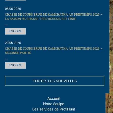
05/06-2026
CHASSE DE L’OURS BRUN DE KAMCHATKA AU PRINTEMPS 2026 –
LA SAISON DE CHASSE TRES RÉUSSIE EST FINIE
...
ENCORE
20/05-2026
CHASSE DE L’OURS BRUN DE KAMCHATKA AU PRINTEMPS 2026 –
SECONDE PARTIE
...
ENCORE
TOUTES LES NOUVELLES
Accueil
Notre équipe
Les services de ProfiHunt