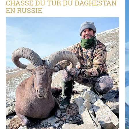
CHASSE DU TUR DU DAGHESTAN
EN RUSSIE