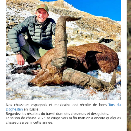
Nos chasseurs espagnols et mexicains ont récolté de bons
Turs du
Daghestan
en Russie!
Regardez les résultats du travail dure des chasseurs et des guides.
La saison de chasse 2025 se dirige vers sa fin mais on a encore quelques
chasseurs à venir cette année.