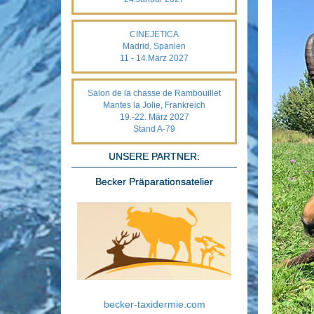
CINEJETICA
Madrid, Spanien
11 - 14.März 2027
Salon de la chasse de Rambouillet
Mantes la Jolie, Frankreich
19.-22. März 2027
Stand A-79
UNSERE PARTNER:
Becker Präparationsatelier
becker-taxidermie.com