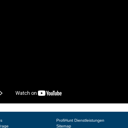
ns
ProfiHunt Dienstleistungen
frage
Sitemap