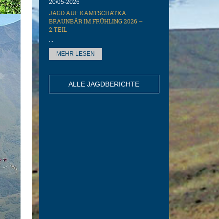
20/05-2026
JAGD AUF KAMTSCHATKA
BRAUNBÄR IM FRÜHLING 2026 –
2.TEIL
...
MEHR LESEN
ALLE JAGDBERICHTE