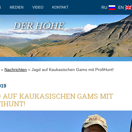
RU
EN
N
MEDIEN
VIDEO
KONTAKT
F
DER HÖHE
»
Nachrichten
» Jagd auf Kaukasischen Gams mit ProfiHunt!
019
 AUF KAUKASISCHEN GAMS MIT
IHUNT!