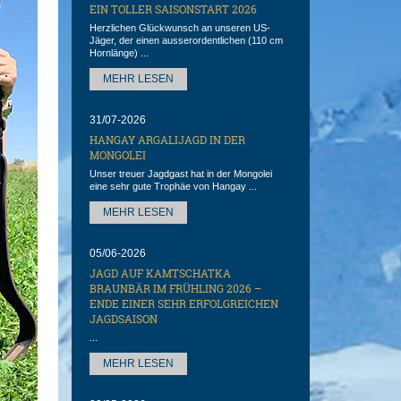
EIN TOLLER SAISONSTART 2026
Herzlichen Glückwunsch an unseren US-
Jäger, der einen ausserordentlichen (110 cm
Hornlänge) ...
MEHR LESEN
31/07-2026
HANGAY ARGALIJAGD IN DER
MONGOLEI
Unser treuer Jagdgast hat in der Mongolei
eine sehr gute Trophäe von Hangay ...
MEHR LESEN
05/06-2026
JAGD AUF KAMTSCHATKA
BRAUNBÄR IM FRÜHLING 2026 –
ENDE EINER SEHR ERFOLGREICHEN
JAGDSAISON
...
MEHR LESEN