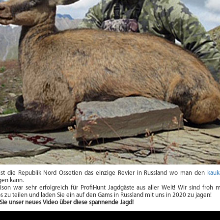
ist die Republik Nord Ossetien das einzige Revier in Russland wo man den
kauk
gen kann.
ison war sehr erfolgreich für ProfiHunt Jagdgäste aus aller Welt! Wir sind froh 
s zu teilen und laden Sie ein auf den Gams in Russland mit uns in 2020 zu jagen!
Sie unser neues Video über diese spannende Jagd!