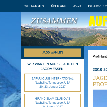
WILLKOMMEN
ÜBER UNS
JAGD
INFORMATIO
AU
ZUSAMMEN
JAGD WÄHLEN
ProfiHunt
WIR WARTEN AUF SIE AUF DEN
JAGDMESSEN:
23/10-2
JAGD
SAFARI CLUB INTERNATIONAL
PROF
Nashville, Tennessee, USA
20.-23. Januar 2027
GRAND SLAM CLUB OVIS
Nashville, Tennessee, USA
24.Januar 2027