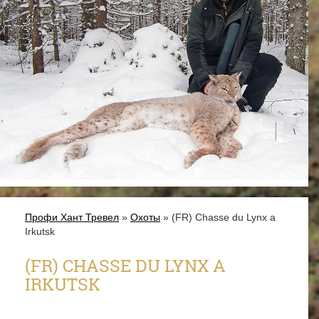
Профи Хант Тревел
»
Охоты
» (FR) Chasse du Lynx a
Irkutsk
(FR) CHASSE DU LYNX A
IRKUTSK