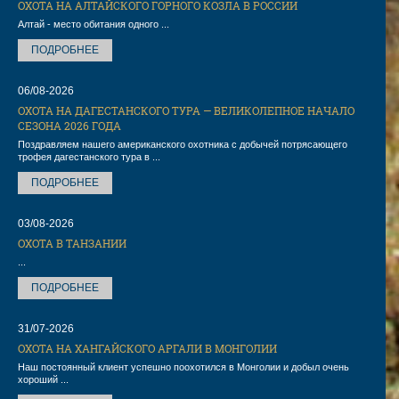
ОХОТА НА АЛТАЙСКОГО ГОРНОГО КОЗЛА В РОССИИ
Алтай - место обитания одного ...
ПОДРОБНЕЕ
06/08-2026
ОХОТА НА ДАГЕСТАНСКОГО ТУРА — ВЕЛИКОЛЕПНОЕ НАЧАЛО
СЕЗОНА 2026 ГОДА
Поздравляем нашего американского охотника с добычей потрясающего
трофея дагестанского тура в ...
ПОДРОБНЕЕ
03/08-2026
ОХОТА В ТАНЗАНИИ
...
ПОДРОБНЕЕ
31/07-2026
ОХОТА НА ХАНГАЙСКОГО АРГАЛИ В МОНГОЛИИ
Наш постоянный клиент успешно поохотился в Монголии и добыл очень
хороший ...