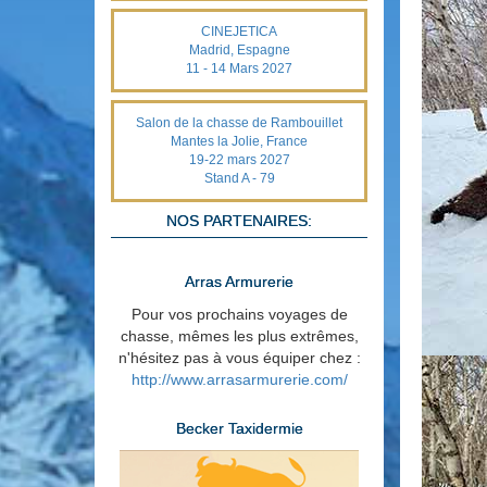
CINEJETICA
Madrid, Espagne
11 - 14 Mars 2027
Salon de la chasse de Rambouillet
Mantes la Jolie, France
19-22 mars 2027
Stand A - 79
NOS PARTENAIRES:
Arras Armurerie
Pour vos prochains voyages de
chasse, mêmes les plus extrêmes,
n'hésitez pas à vous équiper chez :
http://www.arrasarmurerie.com/
Becker Taxidermie