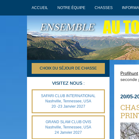
ACCUEIL
NOTRE ÉQUIPE
CHASSES
INFORMA
AU T
ENSEMBLE
CHOIX DU SÉJOUR DE CHASSE
Profihunt
seconde 
VISITEZ NOUS :
SAFARI CLUB INTERNATIONAL
20/05-2
Nashville, Tennessee, USA
CHAS
20 -23 Janvier 2027
PRIN
GRAND SLAM CLUB OVIS
Nashville, Tennessee, USA
24 Janvier 2027