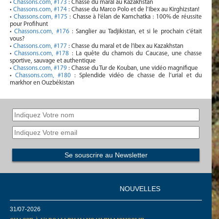
•
Chassons.com, #173
: Chasse du maral au Kazakhstan
•
Chassons.com, #174
: Chasse du Marco Polo et de l’Ibex au Kirghizstan!
•
Chassons.com, #175
: Chasse à l’élan de Kamchatka : 100% de réussite
pour Profihunt
•
Chassons.com, #176
: Sanglier au Tadjikistan, et si le prochain c’était
vous?
•
Chassons.com, #177
: Chasse du maral et de l’ibex au Kazakhstan
•
Chassons.com, #178
: La quête du chamois du Caucase, une chasse
sportive, sauvage et authentique
•
Chassons.com, #179
: Chasse du Tur de Kouban, une vidéo magnifique
•
Chassons.com, #180
: Splendide vidéo de chasse de l’urial et du
markhor en Ouzbékistan
NOUVELLES
31/07-2026