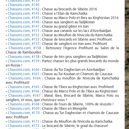
•
Chassons.com, #139
•
Chassons.com, #140
•
Chassons.com, #142
: Сhasse au brocards de Sibérie 2016
•
Chassons.com, #143
: Сhasse a l’Elan de Kamchatka
•
Chassons.com, #145
: Chasse au Marco Polo et Ibex au Kirghizstan 2016
•
Chassons.com, #146
: Сhasse aux sangliers au Tadjikistan
•
Chassons.com, #147
: Chasse au grand gibier en Iran
•
Chassons.com, #151
: Chasse aux canards sur les lacs d’Azerbaïdjan
•
Chassons.com, #152
: Chasse au Mouflon de Nivicola du Kamchatka
•
Chassons.com, #153
: Chasse de brocards en Sibérie avec Profihunt
•
Chassons.com, #157
: Chasse de sangliers en Iran avec Profihunt
•
Chassons.com, #158
: Retrouvez l’Agence Profihunt au Salon de la
Chasse de Rambouillet
•
Chassons.com, #158
: Chasse de très gros sangliers au Tadjikistan
•
Chassons.com, #159
: Partez chasser les plus grands brocards du monde
en Russie !
•
Chassons.com, #160
: Chasse du Tur Daghestan en Azerbaidjan
•
Chassons.com, #161
: Chasse au Tur Kouban et Chamois de Caucase
•
Chassons.com, #164
: Сhasse au mouflon de Nivicola de Kamchatka
avec ProfiHunt!
•
Chassons.com, #165
: Chasse de l’Ibex au Kirghizstan avec ProfiHunt!
•
Chassons.com, #166
: Chasse du Marco Polo et de l’Ibex au Kirghizstan!
•
Chassons.com, #167
: Maral, Ibex, Brocard de Sibérie, Marco Polo ou
sangliers, et vous, que choisissez-vous ?
•
Chassons.com, #168
: Chasse de l’ours de Sibérie, 100% de réussite !
•
Chassons.com, #169
: Chasse de l’ibex en Mongolie
•
Chassons.com, #170
: Chasse au Tur Daghestan et chamois de Caucase
avec Profihunt
•
Chassons.com, #171
: Chasse du Mouflon de Nivicola au Kamchatka
•
Chassons.com, #172
: Le brocard de Sibérie, le graal du chasseur!