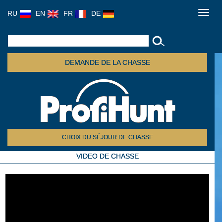
RU
EN
FR
DE
Toggl
navig
DEMANDE DE LA CHASSE
CHOIX DU SÉJOUR DE CHASSE
VIDEO DE CHASSE