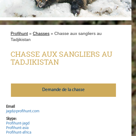
Profihunt
»
Chasses
» Chasse aux sangliers au
Tadjikistan
CHASSE AUX SANGLIERS AU
TADJIKISTAN
Demande de la chasse
Email
jagd@profihunt.com
Skype:
Profihunt-jagd
Profihunt-asia
Profihunt-africa