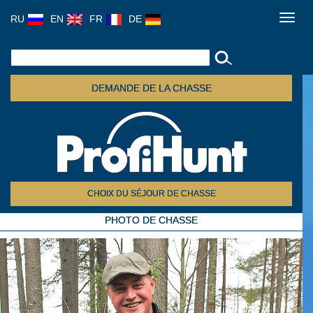
RU
EN
FR
DE
Toggl
navig
DEMANDE DE LA CHASSE
CHOIX DU SÉJOUR DE CHASSE
PHOTO DE CHASSE