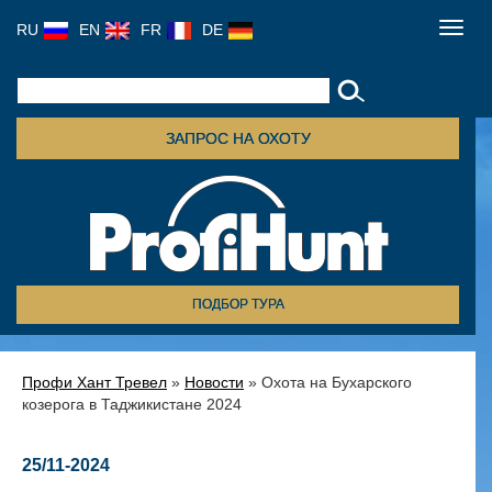
RU
EN
FR
DE
Toggl
navig
ЗАПРОС НА ОХОТУ
ПОДБОР ТУРА
Профи Хант Тревел
»
Новости
» Охота на Бухарского
козерога в Таджикистане 2024
25/11-2024