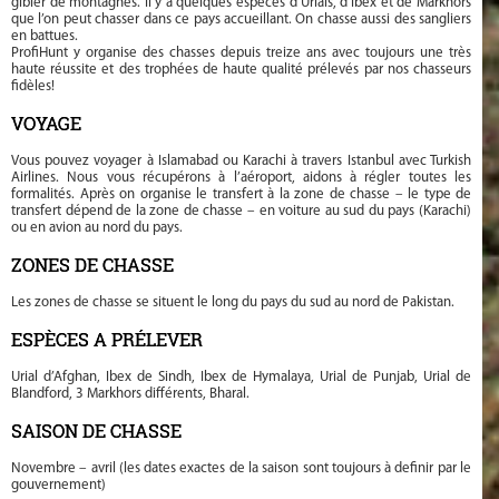
gibier de montagnes. Il y a quelques espèces d’Urials, d’Ibex et de Markhors
que l’on peut chasser dans ce pays accueillant. On chasse aussi des sangliers
en battues.
ProfiHunt y organise des chasses depuis treize ans avec toujours une très
haute réussite et des trophées de haute qualité prélevés par nos chasseurs
fidèles!
VOYAGE
Vous pouvez voyager à Islamabad ou Karachi à travers Istanbul avec Turkish
Airlines. Nous vous récupérons à l’aéroport, aidons à régler toutes les
formalités. Après on organise le transfert à la zone de chasse – le type de
transfert dépend de la zone de chasse – en voiture au sud du pays (Karachi)
ou en avion au nord du pays.
ZONES DE CHASSE
Les zones de chasse se situent le long du pays du sud au nord de Pakistan.
ESPÈCES A PRÉLEVER
Urial d’Afghan, Ibex de Sindh, Ibex de Hymalaya, Urial de Punjab, Urial de
Blandford, 3 Markhors différents, Bharal.
SAISON DE CHASSE
Novembre – avril (les dates exactes de la saison sont toujours à definir par le
gouvernement)