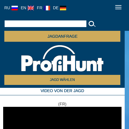
RU
EN
FR
DE
Toggl
navig
JAGDANFRAGE
JAGD WÄHLEN
VIDEO VON DER JAGD
(FR)