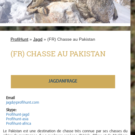
ProfiHunt
»
Jagd
» (FR) Chasse au Pakistan
(FR) CHASSE AU PAKISTAN
JAGDANFRAGE
Email
jagd@profihunt.com
Skype:
Profihunt-jagd
Profihunt-asia
Profihunt-africa
Le Pakistan est une destination de chasse très connue par ses chasses du