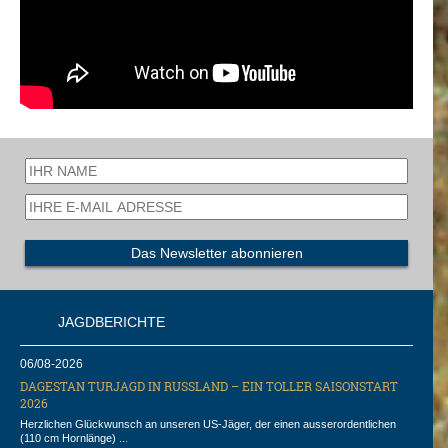
DBERICHTE
06/08-2026
DAGESTAN TURJAGD IN RUSSLAND – EIN TOLLER SAISONSTART
2026
Herzlichen Glückwunsch an unseren US-Jäger, der einen ausserordentlichen
(110 cm Hornlänge) ...