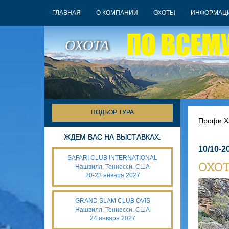
ГЛАВНАЯ
О КОМПАНИИ
ОХОТЫ
ИНФОРМАЦ
ПО ВСЕМ
ОХОТА
ПОДБОР ТУРА
Профи Х
ЖДЕМ ВАС НА ВЫСТАВКАХ:
10/10-2
SAFARI CLUB INTERNATIONAL
ОХОТ
Нашвилл, Теннесси, США
20-23 января 2027
GRAND SLAM CLUB OVIS
Нашвилл, Теннесси, США
24 января 2027