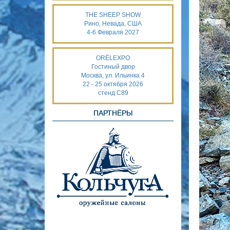
THE SHEEP SHOW
Рино, Невада, США
4-6 Февраля 2027
ORËLEXPO
Гостиный двор
Москва, ул. Ильинка 4
22 - 25 октября 2026
стенд С89
ПАРТНЁРЫ