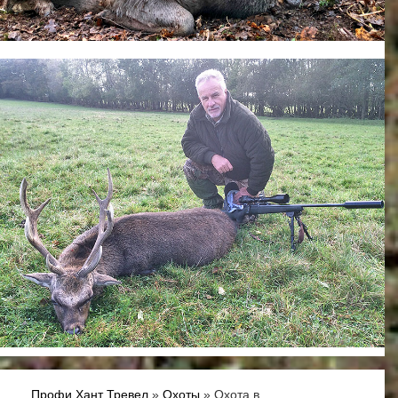
Профи Хант Тревел
»
Охоты
» Охота в