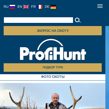
RU
EN
FR
DE
Toggl
navig
ЗАПРОС НА ОХОТУ
ПОДБОР ТУРА
ФОТО ОХОТЫ