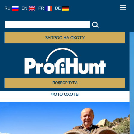
RU
EN
FR
DE
Toggl
navig
ЗАПРОС НА ОХОТУ
ПОДБОР ТУРА
ФОТО ОХОТЫ