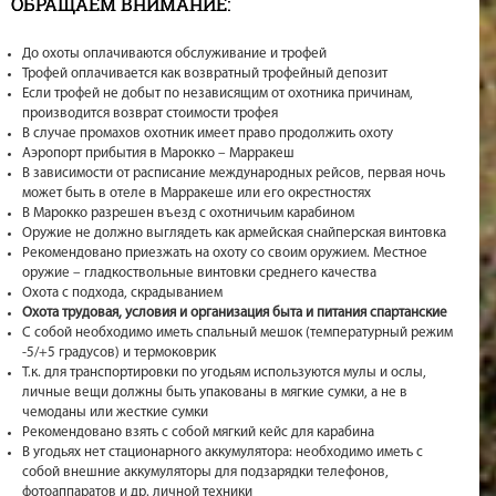
ОБРАЩАЕМ ВНИМАНИЕ:
До охоты оплачиваются обслуживание и трофей
Трофей оплачивается как возвратный трофейный депозит
Если трофей не добыт по независящим от охотника причинам,
производится возврат стоимости трофея
В случае промахов охотник имеет право продолжить охоту
Аэропорт прибытия в Марокко – Марракеш
В зависимости от расписание международных рейсов, первая ночь
может быть в отеле в Марракеше или его окрестностях
В Марокко разрешен въезд с охотничьим карабином
Оружие не должно выглядеть как армейская снайперская винтовка
Рекомендовано приезжать на охоту со своим оружием. Местное
оружие – гладкоствольные винтовки среднего качества
Охота с подхода, скрадыванием
Охота трудовая, условия и организация быта и питания спартанские
С собой необходимо иметь спальный мешок (температурный режим
-5/+5 градусов) и термоковрик
Т.к. для транспортировки по угодьям используются мулы и ослы,
личные вещи должны быть упакованы в мягкие сумки, а не в
чемоданы или жесткие сумки
Рекомендовано взять с собой мягкий кейс для карабина
В угодьях нет стационарного аккумулятора: необходимо иметь с
собой внешние аккумуляторы для подзарядки телефонов,
фотоаппаратов и др. личной техники