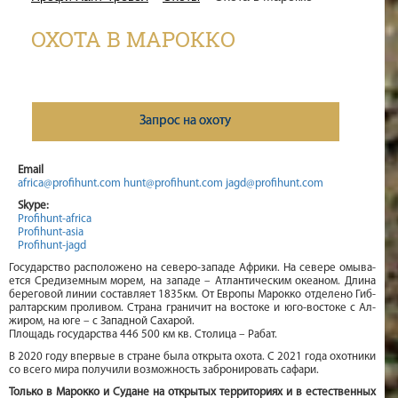
ОХОТА В МАРОККО
Запрос на охоту
Email
africa@profihunt.com
hunt@profihunt.com
jagd@profihunt.com
Skype:
Profihunt-africa
Profihunt-asia
Profihunt-jagd
Государство расположено на се­ве­ро-за­па­де Аф­ри­ки. На се­ве­ре омы­ва­
ет­ся Сре­ди­зем­ным морем, на за­па­де – Ат­лан­ти­че­ским океаном. Дли­на
бе­ре­го­вой ли­нии составляет 1835км. От Ев­ро­пы Марокко от­де­ле­но Гиб­
рал­тар­ским проливом. Страна гра­ни­чит на вос­то­ке и юго-вос­то­ке с Ал­
жи­ром, на юге – с Западной Са­ха­рой.
Площадь государства 446 500 км кв. Сто­ли­ца – Ра­бат.
В 2020 году впервые в стране была открыта охота. С 2021 года охотники
со всего мира получили возможность забронировать сафари.
Только в Марокко и Судане на открытых территориях и в естественных