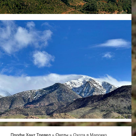
Профи Хант Тревел
»
Охоты
» Охота в Марокко