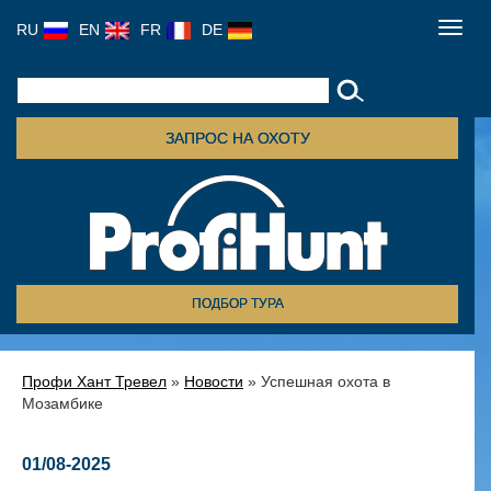
RU
EN
FR
DE
Toggl
navig
ЗАПРОС НА ОХОТУ
ПОДБОР ТУРА
Профи Хант Тревел
»
Новости
» Успешная охота в
Мозамбике
01/08-2025