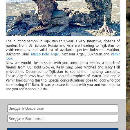
The hunting season in Tajikistan this year is very intensive, dozens of
hunters from US, Europe, Russia and Asia are heading to Tajikistan for
vivid emotions and solid list of available species: Bukharan Markhor,
Bukharan Urial,
Marco Polo Argali
, Matisoni Argali, Bukharan and
Pamir
Ibex
.
Now we would like to share with you some latest results, a bunch of
friends from US: Todd Glowka, Kelly Gray, Greg Mitchell and Tracy Hall
arrived this December to Tajikistan to spend their hunting vacations.
These jolly fellows have shot 4 beautiful trophies of Marco Polo and 2
Pamir Ibex during this trip. Special congratulations goes to Todd who got
an amazing 61″ Ram. It was pleasure to hunt with you and we hope to
see you again soon in Asia!