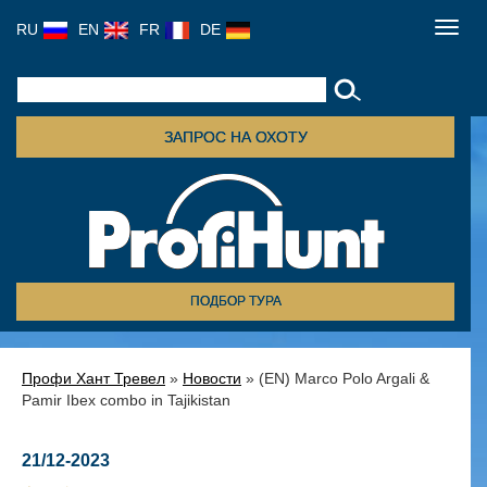
RU
EN
FR
DE
Toggl
navig
ЗАПРОС НА ОХОТУ
ПОДБОР ТУРА
Профи Хант Тревел
»
Новости
» (EN) Marco Polo Argali &
Pamir Ibex combo in Tajikistan
21/12-2023