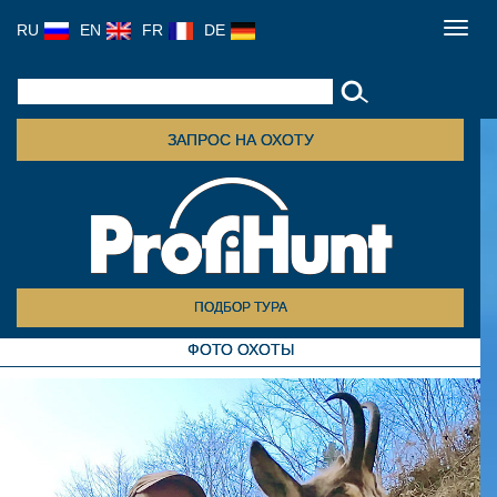
RU
EN
FR
DE
Toggl
navig
ЗАПРОС НА ОХОТУ
ПОДБОР ТУРА
ФОТО ОХОТЫ