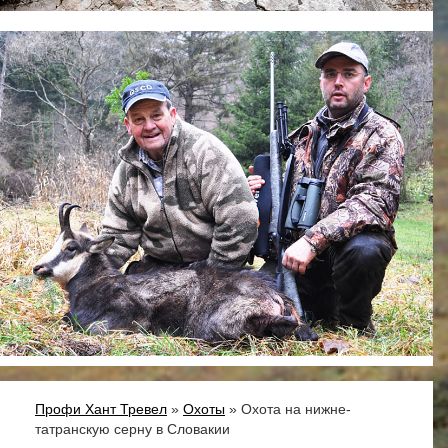
Профи Хант Тревел
»
Охоты
» Охота на нижне-
татранскую серну в Словакии