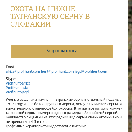
ОХОТА НА НИЖНЕ-
ТАТРАНСКУЮ СЕРНУ В
СЛОВАКИИ
Запрос на охоту
Email
africa@profihunt.com
hunt@profihunt.com
jagd@profihunt.com
Skype:
Profihunt-africa
Profihunt-asia
Profihunt-jagd
Ученые выделили нижне — татранскую серну в отдельный подвид в
1972 году из -за более крупного черепа, чем у Альпийской серны, а
также немного отличающейся окраски. В то же время, рога нижне-
татранской серны примерно одного размера с Альпийской серной.
Количество лицензий на этот редкий вид серны очень ограничено и
не превышает 4-5 в год.
Трофейные характеристики достаточно высокие.