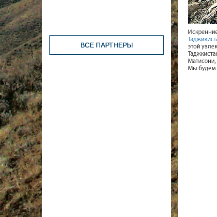
Искренни
Таджикист
ВСЕ ПАРТНЕРЫ
этой увле
Таджкиста
Матисони,
Мы будем 