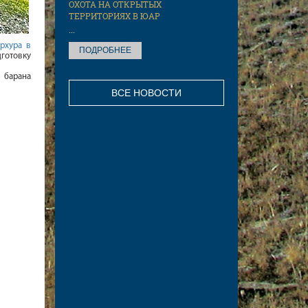
ОХОТА НА ОТКРЫТЫХ
ТЕРРИТОРИЯХ В ЮАР
...
рхура в
ПОДРОБНЕЕ
готовку
 барана
ВСЕ НОВОСТИ