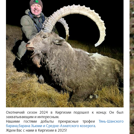
Охотничий сезон 2024 в Киргизии подошел к концу. Он был
захватывающим и интересным.
Нашими гостями добыты прекрасные трофеи
Тянь-Шанского
барана,барана Хьюми и Средне-Азиатского козерога
.
Ждем Вас с нами в Киргизии в 2025!