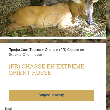
Профи Хант Тревел
»
Охоты
» (FR) Chasse en
Extreme-Orient russe
(FR) CHASSE EN EXTREME-
ORIENT RUSSE
Запрос на охоту
Email