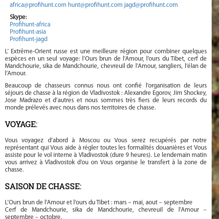
africa@profihunt.com
hunt@profihunt.com
jagd@profihunt.com
Skype:
Profihunt-africa
Profihunt-asia
Profihunt-jagd
L’ Extrême-Orient russe est une meilleure région pour combiner quelques
espèces en un seul voyage: l’Ours brun de l’Amour, l’ours du Tibet, cerf de
Mandchourie, sika de Mandchourie, chevreuil de l’Amour, sangliers, l’élan de
l’Amour.
Beaucoup de chasseurs connus nous ont confié l’organisation de leurs
séjours de chasse à la région de Vladivostok : Alexandre Egorov, Jim Shockey,
Jose Madrazo et d’autres et nous sommes très fiers de leurs records du
monde prélevés avec nous dans nos territoires de chasse.
VOYAGE:
Vous voyagez d’abord à Moscou ou Vous serez recupérés par notre
représentant qui Vous aide à régler toutes les formalités douanières et Vous
assiste pour le vol interne à Vladivostok (dure 9 heures). Le lendemain matin
vous arrivez à Vladivostok d’ou on Vous organise le transfert à la zone de
chasse.
SAISON DE CHASSE:
L’Ours brun de l’Amour et l’ours du Tibet : mars – mai, aout – septembre
Cerf de Mandchourie, sika de Mandchourie, chevreuil de l’Amour –
septembre – octobre.