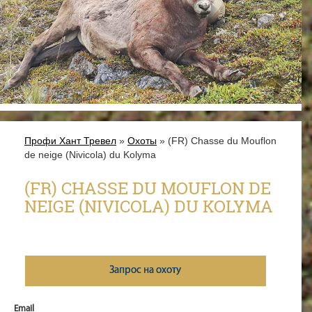
Профи Хант Тревел
»
Охоты
» (FR) Chasse du Mouflon
de neige (Nivicola) du Kolyma
(FR) CHASSE DU MOUFLON DE
NEIGE (NIVICOLA) DU KOLYMA
Запрос на охоту
Email