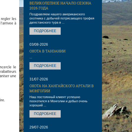
ВЕЛИКОЛЕПНОЕ НАЧАЛО СЕЗОНА
2026 ГОДА
Поздравляем нашего американского
охотника с добычей потрясающего трофея
regler les
дагестанского тура в ...
l’arrivee à
ПОДРОБНЕЕ
03/08-2026
ОХОТА В ТАНЗАНИИ
...
ПОДРОБНЕЕ
ncercle le
 rabatteurs
aniser une
31/07-2026
ОХОТА НА ХАНГАЙСКОГО АРГАЛИ В
МОНГОЛИИ
Наш постоянный клиент успешно
ire.
поохотился в Монголии и добыл очень
хороший ...
ПОДРОБНЕЕ
29/07-2026