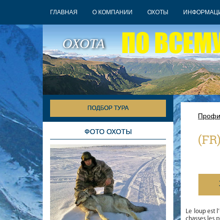
ГЛАВНАЯ
О КОМПАНИИ
ОХОТЫ
ИНФОРМАЦ
ПО ВСЕМ
ОХОТА
ПОДБОР ТУРА
Профи
ФОТО ОХОТЫ
(FR
Le loup est l
chasses les 