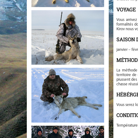
VOYAGE
Vous arrivez
formalités do
Kirov nous vo
SAISON 
janvier – févr
MÉTHOD
La méthode 
territoire d
piussent des
chasse réussi
HÉBÉRG
Vous serez l
CONDITI
Température