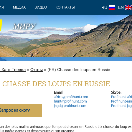
RU
EN
ИЯ
МЕДИА
ВИДЕО
КОНТАКТЫ
У
МИРУ
 Хант Тревел
»
Охоты
» (FR) Chasse des loups en Russie
) CHASSE DES LOUPS EN RUSSIE
Email
Skype:
africa@profihunt.com
Profihunt-afr
hunt@profihunt.com
Profihunt-asi
jagd@profihunt.com
Profihunt-ja
Запрос на охоту
’un des plus malins animaux que l’on peut chasser en Russie et la chasse du loup es
plus intéressantes et dynamiques qu’on organise.